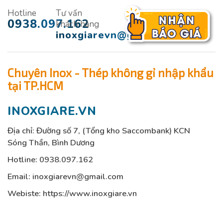
Hotline
Tư vấn
0938.097.162
khách hàng
inoxgiarevn@gmail.com
Chuyên Inox - Thép không gỉ nhập khẩu
tại TP.HCM
INOXGIARE.VN
Địa chỉ: Đường số 7, (Tổng kho Saccombank) KCN
Sóng Thần, Bình Dương
Hotline:
0938.097.162
Email:
inoxgiarevn@gmail.com
Webiste: https://www.inoxgiare.vn