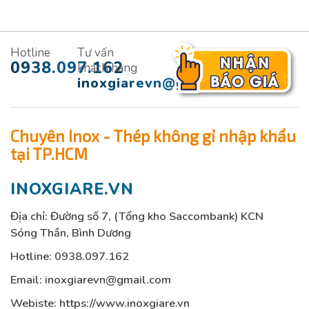
Hotline
Tư vấn
0938.097.162
khách hàng
inoxgiarevn@gmail.com
Chuyên Inox - Thép không gỉ nhập khẩu
tại TP.HCM
INOXGIARE.VN
Địa chỉ: Đường số 7, (Tổng kho Saccombank) KCN
Sóng Thần, Bình Dương
Hotline:
0938.097.162
Email:
inoxgiarevn@gmail.com
Webiste: https://www.inoxgiare.vn