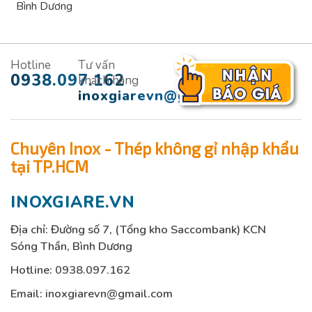
Bình Dương
Hotline
Tư vấn
0938.097.162
khách hàng
inoxgiarevn@gmail.com
Chuyên Inox - Thép không gỉ nhập khẩu
tại TP.HCM
INOXGIARE.VN
Địa chỉ: Đường số 7, (Tổng kho Saccombank) KCN
Sóng Thần, Bình Dương
Hotline:
0938.097.162
Email:
inoxgiarevn@gmail.com