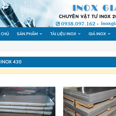
 CHỦ
SẢN PHẨM
TÀI LIỆU INOX
GIÁ INOX
INOX 430