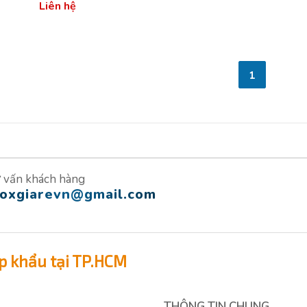
Liên hệ
1
 vấn khách hàng
noxgiarevn@gmail.com
p khẩu tại TP.HCM
THÔNG TIN CHUNG