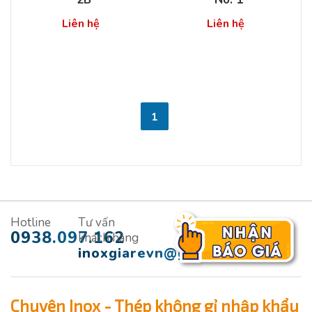
Liên hệ
Liên hệ
1
Hotline
Tư vấn
0938.097.162
khách hàng
inoxgiarevn@gmail.com
Chuyên Inox - Thép không gỉ nhập khẩu