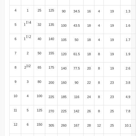
4
1
25
125
90
34.5
16
4
19
1.3
1\4
1
5
32
135
100
43.5
18
4
19
1.6
1\2
1
6
40
140
105
50
18
4
19
1.7
7
2
50
155
120
61.5
18
8
19
1.9
1\2
8
2
65
175
140
77.5
20
8
19
2.6
9
3
80
200
160
90
22
8
23
3.8
10
4
100
225
185
116
24
8
23
4.9
11
5
125
270
225
142
26
8
25
7.8
12
6
150
305
260
167
28
12
25
10.1