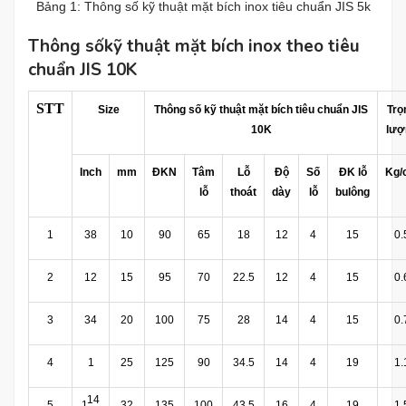
Bảng 1: Thông số kỹ thuật mặt bích inox tiêu chuẩn JIS 5k
Thông sốkỹ thuật mặt bích inox theo tiêu
chuẩn JIS 10K
ST
T
Size
Thông số kỹ thuật mặt bích tiêu chuẩn JIS
Trọ
10K
lượ
Inch
mm
ĐKN
Tâm
Lỗ
Độ
Số
ĐK lỗ
Kg/
lỗ
thoát
dày
lỗ
bulông
1
38
10
90
65
18
12
4
15
0.
2
12
15
95
70
22.5
12
4
15
0.
3
34
20
100
75
28
14
4
15
0.
4
1
25
125
90
34.5
14
4
19
1.
14
5
1
32
135
100
43.5
16
4
19
1.