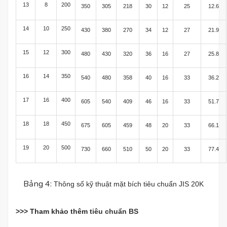
13
8
200
350
305
218
30
12
25
12.6
14
10
250
430
380
270
34
12
27
21.9
15
12
300
480
430
320
36
16
27
25.8
16
14
350
540
480
358
40
16
33
36.2
17
16
400
605
540
409
46
16
33
51.7
18
18
450
675
605
459
48
20
33
66.1
19
20
500
730
660
510
50
20
33
77.4
Bảng 4:
Thông số kỹ thuật mặt bích tiêu chuẩn JIS 20K
>>> Tham khảo thêm
tiêu chuẩn BS