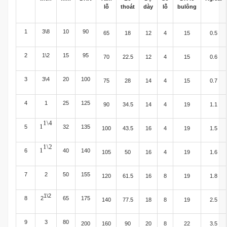
lỗ
thoát
dày
lỗ
bulông
1
3\8
10
90
65
18
12
4
15
0.5
2
1\2
15
95
70
22.5
12
4
15
0.6
3
3\4
20
100
75
28
14
4
15
0.7
4
1
25
125
90
34.5
14
4
19
1.1
1\4
1
5
32
135
100
43.5
16
4
19
1.5
1\2
1
6
40
140
105
50
16
4
19
1.6
7
2
50
155
120
61.5
16
8
19
1.8
1\2
8
2
65
175
140
77.5
18
8
19
2.5
9
3
80
200
160
90
20
8
22
3.5