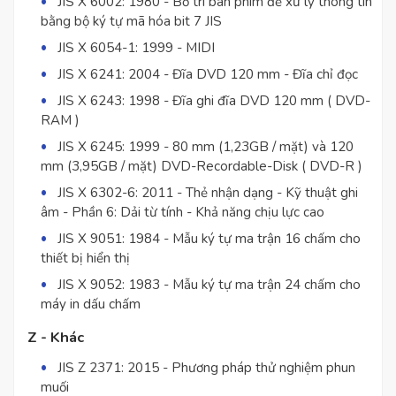
JIS X 6002: 1980 - Bố trí bàn phím để xử lý thông tin
bằng bộ ký tự mã hóa bit 7 JIS
JIS X 6054-1: 1999 - MIDI
JIS X 6241: 2004 - Đĩa DVD 120 mm - Đĩa chỉ đọc
JIS X 6243: 1998 - Đĩa ghi đĩa DVD 120 mm ( DVD-
RAM )
JIS X 6245: 1999 - 80 mm (1,23GB / mặt) và 120
mm (3,95GB / mặt) DVD-Recordable-Disk ( DVD-R )
JIS X 6302-6: 2011 - Thẻ nhận dạng - Kỹ thuật ghi
âm - Phần 6: Dải từ tính - Khả năng chịu lực cao
JIS X 9051: 1984 - Mẫu ký tự ma trận 16 chấm cho
thiết bị hiển thị
JIS X 9052: 1983 - Mẫu ký tự ma trận 24 chấm cho
máy in dấu chấm
Z - Khác
JIS Z 2371: 2015 - Phương pháp thử nghiệm phun
muối