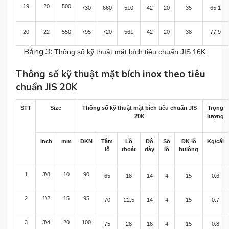
19
20
500
730
660
510
42
20
35
65.1
20
22
550
795
720
561
42
20
38
77.9
Bảng 3:
Thông số kỹ thuật mặt bích tiêu chuẩn JIS 16K
Thông số kỹ thuật mặt bích inox theo tiêu
chuẩn JIS 20K
STT
Size
Thông số kỹ thuật mặt bích tiêu chuẩn JIS
Trọng
20K
lượng
Inch
mm
ĐKN
Tâm
Lỗ
Độ
Số
ĐK lỗ
Kg/cái
lỗ
thoát
dày
lỗ
bulông
1
3\8
10
90
65
18
14
4
15
0.6
2
1\2
15
95
70
22.5
14
4
15
0.7
3
3\4
20
100
75
28
16
4
15
0.8