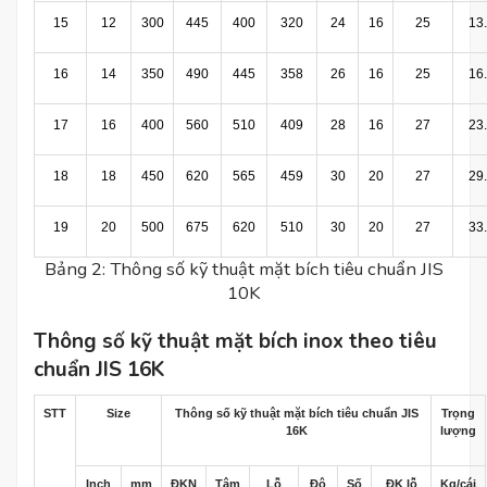
15
12
300
445
400
320
24
16
25
13
16
14
350
490
445
358
26
16
25
16
17
16
400
560
510
409
28
16
27
23
18
18
450
620
565
459
30
20
27
29
19
20
500
675
620
510
30
20
27
33
Bảng 2: Thông số kỹ thuật mặt bích tiêu chuẩn JIS
10K
Thông số kỹ thuật mặt bích inox theo tiêu
chuẩn JIS 16K
STT
Size
Thông số kỹ thuật mặt bích tiêu chuẩn JIS
Trọng
16K
lượng
Inch
mm
ĐKN
Tâm
Lỗ
Độ
Số
ĐK lỗ
Kg/cái