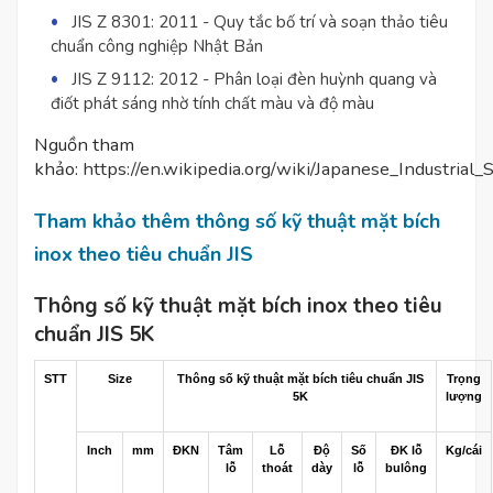
JIS Z 8301: 2011 - Quy tắc bố trí và soạn thảo tiêu
chuẩn công nghiệp Nhật Bản
JIS Z 9112: 2012 - Phân loại đèn huỳnh quang và
điốt phát sáng nhờ tính chất màu và độ màu
Nguồn tham
khảo:
https://en.wikipedia.org/wiki/Japanese_Industrial_
Tham khảo thêm thông số kỹ thuật mặt bích
inox theo tiêu chuẩn JIS
Thông số kỹ thuật mặt bích inox theo tiêu
chuẩn JIS 5K
STT
Size
Thông số kỹ thuật mặt bích tiêu chuẩn JIS
Trọng
5K
lượng
Inch
mm
ĐKN
Tâm
Lỗ
Độ
Số
ĐK lỗ
Kg/cái
lỗ
thoát
dày
lỗ
bulông