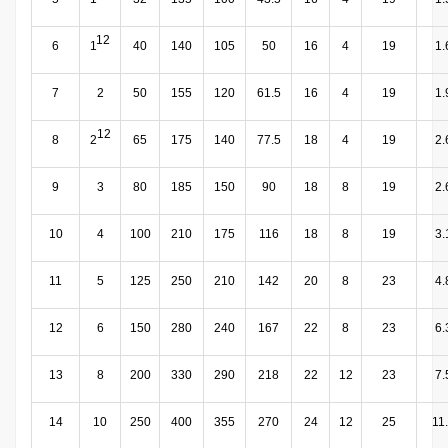
12
6
1
40
140
105
50
16
4
19
1.
7
2
50
155
120
61.5
16
4
19
1.
12
8
2
65
175
140
77.5
18
4
19
2.
9
3
80
185
150
90
18
8
19
2.
10
4
100
210
175
116
18
8
19
3.
11
5
125
250
210
142
20
8
23
4.
12
6
150
280
240
167
22
8
23
6.
13
8
200
330
290
218
22
12
23
7.
14
10
250
400
355
270
24
12
25
11