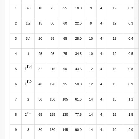
1
3\8
10
75
55
18.0
9
4
12
0.3
2
1\2
15
80
60
22.5
9
4
12
0.3
3
3\4
20
85
65
28.0
10
4
12
0.4
4
1
25
95
75
34.5
10
4
12
0.5
1\4
1
5
32
115
90
43.5
12
4
15
0.8
1\2
1
6
40
120
95
50.0
12
4
15
0.9
7
2
50
130
105
61.5
14
4
15
1.1
1\2
8
2
65
155
130
77.5
14
4
15
1.5
9
3
80
180
145
90.0
14
4
19
2.0