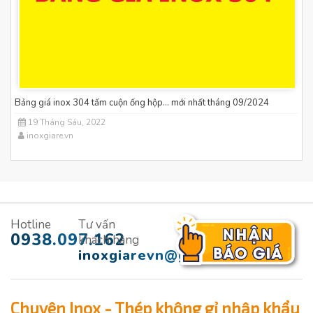
Bảng giá inox 304 tấm cuộn ống hộp... mới nhất tháng 09/2024
19 Tháng Sáu, 2022
inoxgiare.vn
Hotline
Tư vấn
0938.097.162
khách hàng
inoxgiarevn@gmail.com
Chuyên Inox - Thép không gỉ nhập khẩu