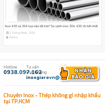
Inox 430 và 304 loại nào tốt hơn? So sánh inox 304, 430 chi tiết nhất
2 Tháng Mười, 2025
Admin
Hotline
Tư vấn
0938.097.162
khách hàng
inoxgiarevn@gmail.com
Chuyên Inox - Thép không gỉ nhập khẩu
tại TP.HCM