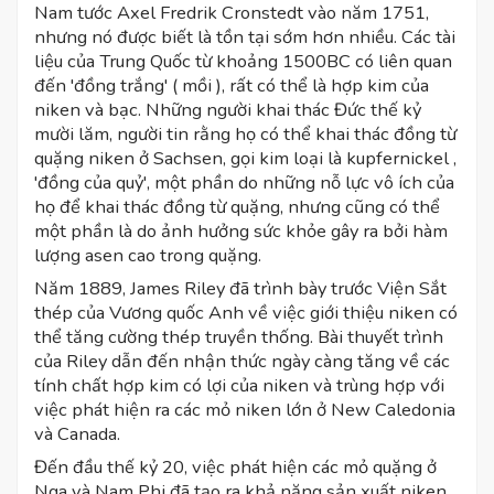
Nam tước Axel Fredrik Cronstedt vào năm 1751,
nhưng nó được biết là tồn tại sớm hơn nhiều. Các tài
liệu của Trung Quốc từ khoảng 1500BC có liên quan
đến 'đồng trắng' ( mồi ), rất có thể là hợp kim của
niken và bạc. Những người khai thác Đức thế kỷ
mười lăm, người tin rằng họ có thể khai thác đồng từ
quặng niken ở Sachsen, gọi kim loại là kupfernickel ,
'đồng của quỷ', một phần do những nỗ lực vô ích của
họ để khai thác đồng từ quặng, nhưng cũng có thể
một phần là do ảnh hưởng sức khỏe gây ra bởi hàm
lượng asen cao trong quặng.
Năm 1889, James Riley đã trình bày trước Viện Sắt
thép của Vương quốc Anh về việc giới thiệu niken có
thể tăng cường thép truyền thống. Bài thuyết trình
của Riley dẫn đến nhận thức ngày càng tăng về các
tính chất hợp kim có lợi của niken và trùng hợp với
việc phát hiện ra các mỏ niken lớn ở New Caledonia
và Canada.
Đến đầu thế kỷ 20, việc phát hiện các mỏ quặng ở
Nga và Nam Phi đã tạo ra khả năng sản xuất niken