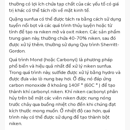
thường có lợi ích chứa tạp chất của các yếu tố có giá
trị khác có thể tách rời về mặt kinh tế.
Quặng sunfua có thể được tách ra bằng cách sử dụng
tuyển nổi bọt và các quá trình thủy luyện hoặc từ
tính để tạo ra niken mờ và oxit niken. Các sản phẩm
trung gian này, thường chứa 40-70% niken, sau đó
được xử lý thêm, thường sử dụng Quy trình Sherritt-
Gordon.
Quá trình Mond (hoặc Carbonyl) là phương pháp
phổ biến và hiệu quả nhất để xử lý niken sunfua.
Trong quá trình này, sulfide được xử lý bằng hydro và
được đưa vào lò nung bay hơi. Ở đây, nó đáp ứng
carbon monoxide ở khoảng 140F ° (60C ° ) để tạo
thành khí carbonyl niken. Khí niken cacbonyl phân
hủy trên bề mặt các viên niken được nung nóng
trước chảy qua buồng nhiệt cho đến khi chúng đạt
kích thước mong muốn. Ở nhiệt độ cao hơn, quá
trình này có thể được sử dụng để tạo thành bột
niken.