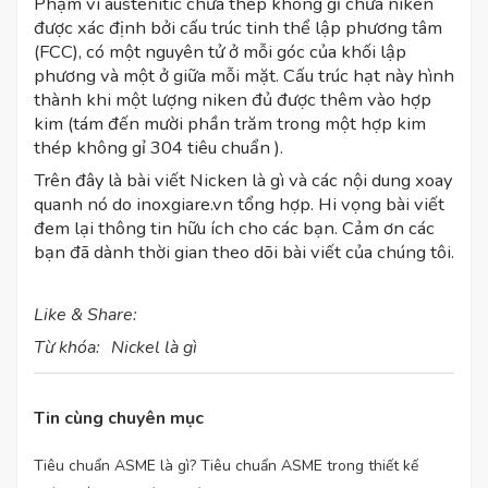
Phạm vi austenitic chứa thép không gỉ chứa niken
được xác định bởi cấu trúc tinh thể lập phương tâm
(FCC), có một nguyên tử ở mỗi góc của khối lập
phương và một ở giữa mỗi mặt. Cấu trúc hạt này hình
thành khi một lượng niken đủ được thêm vào hợp
kim (tám đến mười phần trăm trong một hợp kim
thép không gỉ 304 tiêu chuẩn ).
Trên đây là bài viết Nicken là gì và các nội dung xoay
quanh nó do inoxgiare.vn tổng hợp. Hi vọng bài viết
đem lại thông tin hữu ích cho các bạn. Cảm ơn các
bạn đã dành thời gian theo dõi bài viết của chúng tôi.
Like & Share:
Từ khóa:
Nickel là gì
Tin cùng chuyên mục
Tiêu chuẩn ASME là gì? Tiêu chuẩn ASME trong thiết kế