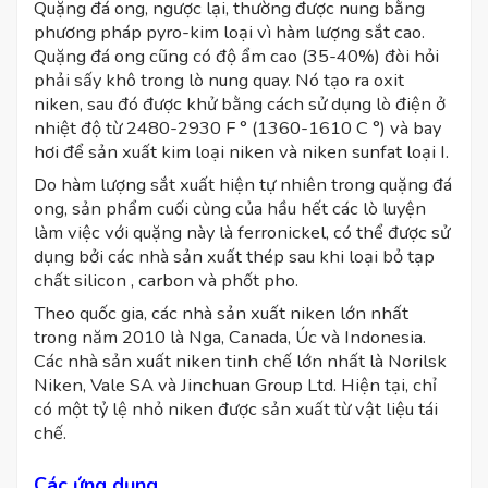
Quặng đá ong, ngược lại, thường được nung bằng
phương pháp pyro-kim loại vì hàm lượng sắt cao.
Quặng đá ong cũng có độ ẩm cao (35-40%) đòi hỏi
phải sấy khô trong lò nung quay. Nó tạo ra oxit
niken, sau đó được khử bằng cách sử dụng lò điện ở
nhiệt độ từ 2480-2930 F ° (1360-1610 C °) và bay
hơi để sản xuất kim loại niken và niken sunfat loại I.
Do hàm lượng sắt xuất hiện tự nhiên trong quặng đá
ong, sản phẩm cuối cùng của hầu hết các lò luyện
làm việc với quặng này là ferronickel, có thể được sử
dụng bởi các nhà sản xuất thép sau khi loại bỏ tạp
chất silicon , carbon và phốt pho.
Theo quốc gia, các nhà sản xuất niken lớn nhất
trong năm 2010 là Nga, Canada, Úc và Indonesia.
Các nhà sản xuất niken tinh chế lớn nhất là Norilsk
Niken, Vale SA và Jinchuan Group Ltd. Hiện tại, chỉ
có một tỷ lệ nhỏ niken được sản xuất từ ​​vật liệu tái
chế.
Các ứng dụng