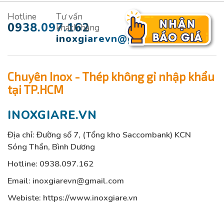
Hotline
Tư vấn
0938.097.162
khách hàng
inoxgiarevn@gmail.com
Chuyên Inox - Thép không gỉ nhập khẩu
tại TP.HCM
INOXGIARE.VN
Địa chỉ: Đường số 7, (Tổng kho Saccombank) KCN
Sóng Thần, Bình Dương
Hotline:
0938.097.162
Email:
inoxgiarevn@gmail.com
Webiste: https://www.inoxgiare.vn