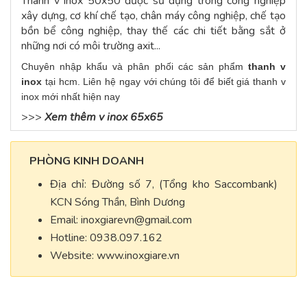
Thanh v inox 50x50 được sử dụng trong công nghiệp
xây dựng, cơ khí chế tạo, chân máy công nghiệp, chế tạo
bồn bể công nghiệp, thay thế các chi tiết bằng sắt ở
những nơi có môi trường axit...
Chuyên nhập khẩu và phân phối các sản phẩm
thanh v
inox
tại hcm. Liên hệ ngay với chúng tôi để biết giá thanh v
inox mới nhất hiện nay
>>>
Xem thêm v inox 65x65
PHÒNG KINH DOANH
Địa chỉ: Đường số 7, (Tổng kho Saccombank)
KCN Sóng Thần, Bình Dương
Email:
inoxgiarevn@gmail.com
Hotline: 0938.097.162
Website: www.inoxgiare.vn