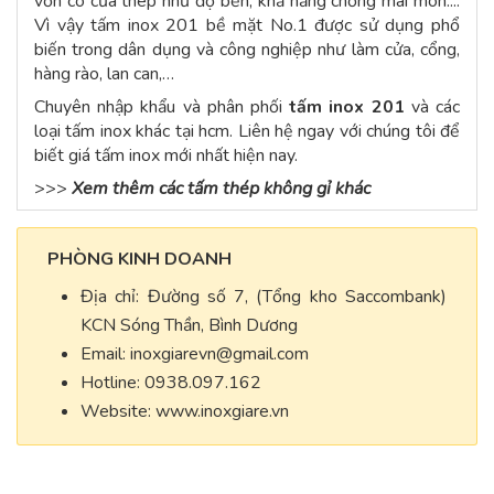
vốn có của thép như độ bền, khả năng chống mài mòn....
Vì vậy tấm inox 201 bề mặt No.1 được sử dụng phổ
biến trong dân dụng và công nghiệp như làm cửa, cổng,
hàng rào, lan can,…
Chuyên nhập khẩu và phân phối
tấm inox 201
và các
loại tấm inox khác tại hcm. Liên hệ ngay với chúng tôi để
biết giá tấm inox mới nhất hiện nay.
>>>
Xem thêm các tấm thép không gỉ khác
PHÒNG KINH DOANH
Địa chỉ: Đường số 7, (Tổng kho Saccombank)
KCN Sóng Thần, Bình Dương
Email:
inoxgiarevn@gmail.com
Hotline: 0938.097.162
Website: www.inoxgiare.vn