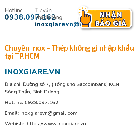
Hotline
Tư vấn
0938.097.162
khách hàng
inoxgiarevn@gmail.com
Chuyên Inox - Thép không gỉ nhập khẩu
tại TP.HCM
INOXGIARE.VN
Địa chỉ: Đường số 7, (Tổng kho Saccombank) KCN
Sóng Thần, Bình Dương
Hotline:
0938.097.162
Email:
inoxgiarevn@gmail.com
Webiste: https://www.inoxgiare.vn