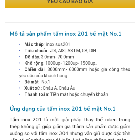
YÊU CẦU BÁO GIÁ
Mô tả sản phẩm tấm inox 201 bề mặt No.1
Mác thép
: inox sus201
Tiêu chuẩn
: JIS, AISI, ASTM, GB, DIN
Độ dày
: 3.0mm- 70.0mm
Khổ rộng
: 1000up- 1200up- 1500up..
Chiều dài
: 3000mm- 6000mm hoặc gia công theo
yêu cầu của khách hàng
Bề mặt
: No.1
Xuất xứ
: Châu Á, Châu Âu
Thanh toán
: Tiền mặt hoặc chuyển khoản
Ứng dụng của tấm inox 201 bề mặt No.1
Tấm inox 201 là một giải pháp thay thế niken trong
thép không gỉ, giúp giảm giá thành sản phẩm được giảm
xuống so với tấm inox 304 nhưng vẫn giữ được đặc tính