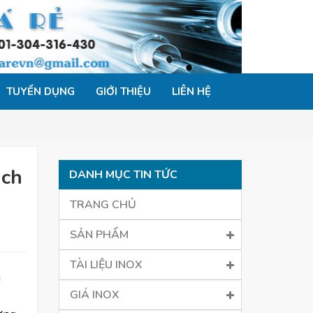
TUYỂN DỤNG
GIỚI THIỆU
LIÊN HỆ
nch
DANH MỤC TIN TỨC
TRANG CHỦ
SẢN PHẨM
TÀI LIỆU INOX
i
GIÁ INOX