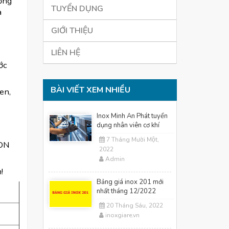
ờng
TUYỂN DỤNG
a
GIỚI THIỆU
LIÊN HỆ
ớc
BÀI VIẾT XEM NHIỀU
en,
Inox Minh An Phát tuyển
dụng nhân viên cơ khí
7 Tháng Mười Một,
 DN
2022
Admin
!
Bảng giá inox 201 mới
nhất tháng 12/2022
20 Tháng Sáu, 2022
inoxgiare.vn