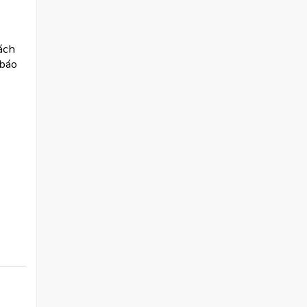
ách
 báo