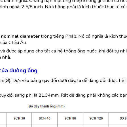
ớc danh nghĩa. Chẳng hạn một ống thép không gỉ 2nch có đư
ính ngoài 2 5/8 inch. Nó không phải là kích thước thực tế củ
y
nominal diameter
trong tiếng Pháp. Nó có nghĩa là kích thư
 của Châu Âu.
và được áp dụng cho tất cả hệ thống ống nước, khí đốt tự nhi
 nhà.
 của đường ống
hi(Ø). Dựa vào bảng quy đổi dưới đây, ta dễ dàng đổi được hệ
quy đổi sang phi là 21,34mm. Rất dễ dàng phải không các bạn