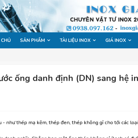
 CHỦ
SẢN PHẨM
TÀI LIỆU INOX
GIÁ INOX
hước ống danh định (DN) sang hệ i
u - như thép mạ kẽm, thép đen, thép không gỉ cho tới các loạ