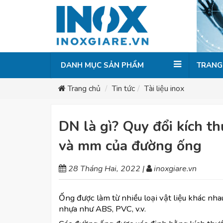
DANH MỤC SẢN PHẨM
TRANG
Trang chủ
Tin tức
Tài liệu inox
DN là gì? Quy đổi kích t
và mm của đường ống
28 Tháng Hai, 2022
|
inoxgiare.vn
Ống được làm từ nhiều loại vật liệu khác nha
nhựa như ABS, PVC, v.v.