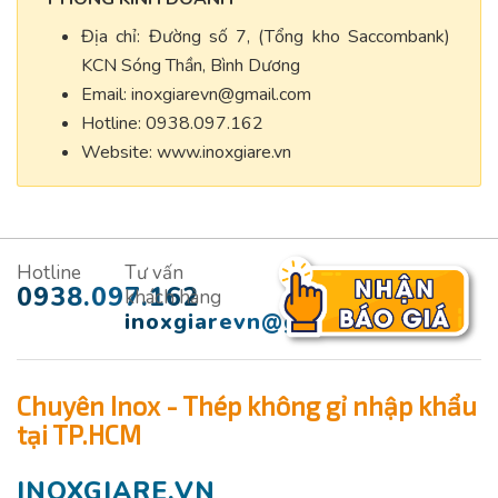
Địa chỉ: Đường số 7, (Tổng kho Saccombank)
KCN Sóng Thần, Bình Dương
Email:
inoxgiarevn@gmail.com
Hotline: 0938.097.162
Website: www.inoxgiare.vn
Hotline
Tư vấn
0938.097.162
khách hàng
inoxgiarevn@gmail.com
Chuyên Inox - Thép không gỉ nhập khẩu
tại TP.HCM
INOXGIARE.VN