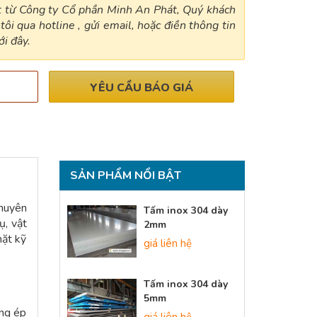
ất từ Công ty Cổ phần Minh An Phát, Quý khách
tôi qua hotline , gửi email, hoặc điền thông tin
i đây.
YÊU CẦU BÁO GIÁ
SẢN PHẨM NỔI BẬT
chuyên
Tấm inox 304 dày
ụ, vật
2mm
mặt kỹ
giá liên hệ
Tấm inox 304 dày
5mm
ống ép
giá liên hệ