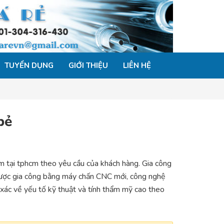
TUYỂN DỤNG
GIỚI THIỆU
LIÊN HỆ
bẻ
ấm tại tphcm theo yêu cầu của khách hàng. Gia công
ược gia công bằng máy chấn CNC mới, công nghệ
 xác về yếu tố kỹ thuật và tính thẩm mỹ cao theo