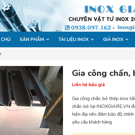
 CHỦ
SẢN PHẨM
TÀI LIỆU INOX
GIÁ INOX
x
Gia công chấn, 
Liên hệ báo giá
Gia công chấn, bẻ thép inox t
chấn, bẻ tại INOXGIARE.VN đ
hiện đại nên đảm bảo độ chính
yêu cầu khách hàng.