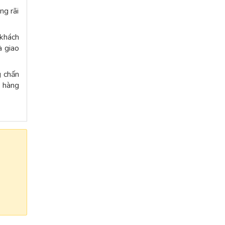
ng rãi
 khách
à giao
g chấn
t hàng