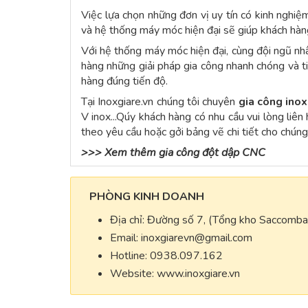
Việc lựa chọn những đơn vị uy tín có kinh nghiệ
và hệ thống máy móc hiện đại sẽ giúp khách hàn
Với hệ thống máy móc hiện đại, cùng đội ngũ nh
hàng những giải pháp gia công nhanh chóng và ti
hàng đúng tiến độ.
Tại Inoxgiare.vn chúng tôi chuyên
gia công ino
V inox...Qúy khách hàng có nhu cầu vui lòng liê
theo yêu cầu hoặc gởi bảng vẽ chi tiết cho chúng
>>>
Xem thêm gia công đột dập CNC
PHÒNG KINH DOANH
Địa chỉ: Đường số 7, (Tổng kho Saccomb
Email:
inoxgiarevn@gmail.com
Hotline: 0938.097.162
Website: www.inoxgiare.vn