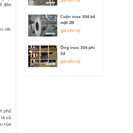
kể đến
Cuộn inox 304 bề
mặt 2B
eo các
giá liên hệ
Ống inox 304 phi
34
giá liên hệ
nh phố
 là sử
ầu của